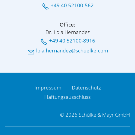
+49 40 52100-562
Office:
Dr. Lola Hernandez
+49 40 52100-8916
l
l
h
rn
nd
z
sch
lk
c
m
Impressum
Datenschutz
Haftungsausschluss
© 2026 Schülke & Mayr GmbH